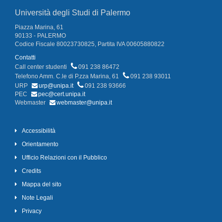
Università degli Studi di Palermo
Piazza Marina, 61
90133 - PALERMO
Codice Fiscale 80023730825, Partita IVA 00605880822
Contatti
Call center studenti
091 238 86472
Telefono Amm. C.le di P.zza Marina, 61
091 238 93011
URP
urp@unipa.it
091 238 93666
PEC
pec@cert.unipa.it
Webmaster
webmaster@unipa.it
Accessibilità
Orientamento
Ufficio Relazioni con il Pubblico
Credits
Mappa del sito
Note Legali
Privacy