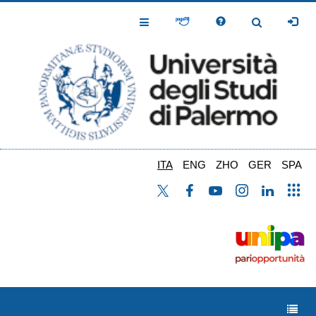
Salta
al
Toggle
Toggle
contenuto
Navigation
Navigation
principale
ITA
ENG
ZHO
GER
SPA