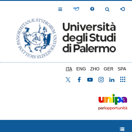
Salta
al
Toggle
Toggle
contenuto
Navigation
Navigation
principale
ITA
ENG
ZHO
GER
SPA