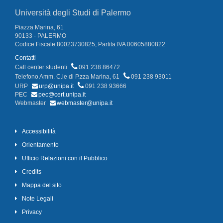
Università degli Studi di Palermo
Piazza Marina, 61
90133 - PALERMO
Codice Fiscale 80023730825, Partita IVA 00605880822
Contatti
Call center studenti
091 238 86472
Telefono Amm. C.le di P.zza Marina, 61
091 238 93011
URP
urp@unipa.it
091 238 93666
PEC
pec@cert.unipa.it
Webmaster
webmaster@unipa.it
Accessibilità
Orientamento
Ufficio Relazioni con il Pubblico
Credits
Mappa del sito
Note Legali
Privacy