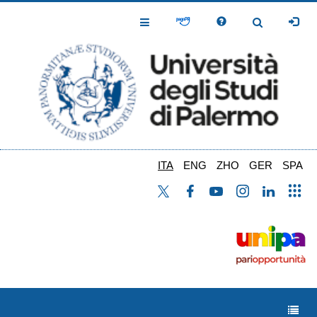
Salta
al
Toggle
Toggle
contenuto
Navigation
Navigation
principale
ITA
ENG
ZHO
GER
SPA