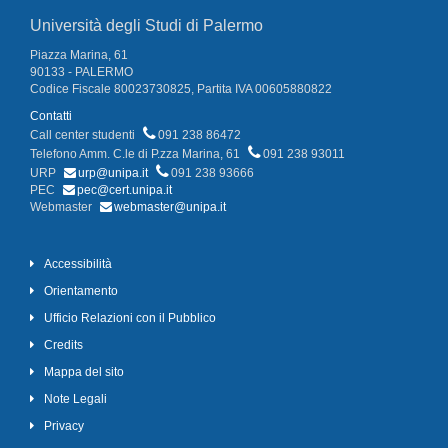
Università degli Studi di Palermo
Piazza Marina, 61
90133 - PALERMO
Codice Fiscale 80023730825, Partita IVA 00605880822
Contatti
Call center studenti
091 238 86472
Telefono Amm. C.le di P.zza Marina, 61
091 238 93011
URP
urp@unipa.it
091 238 93666
PEC
pec@cert.unipa.it
Webmaster
webmaster@unipa.it
Accessibilità
Orientamento
Ufficio Relazioni con il Pubblico
Credits
Mappa del sito
Note Legali
Privacy