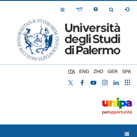
Salta
al
Toggle
Toggle
contenuto
Navigation
Navigation
principale
ITA
ENG
ZHO
GER
SPA