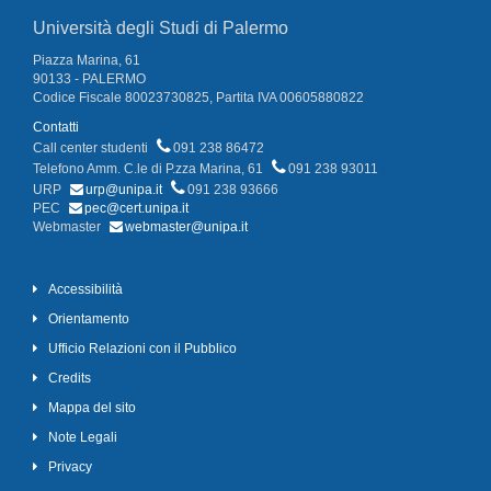
Università degli Studi di Palermo
Piazza Marina, 61
90133 - PALERMO
Codice Fiscale 80023730825, Partita IVA 00605880822
Contatti
Call center studenti
091 238 86472
Telefono Amm. C.le di P.zza Marina, 61
091 238 93011
URP
urp@unipa.it
091 238 93666
PEC
pec@cert.unipa.it
Webmaster
webmaster@unipa.it
Accessibilità
Orientamento
Ufficio Relazioni con il Pubblico
Credits
Mappa del sito
Note Legali
Privacy