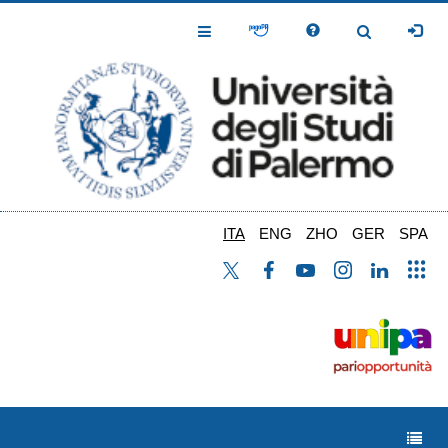
Salta
al
Toggle
Toggle
contenuto
Navigation
Navigation
principale
ITA
ENG
ZHO
GER
SPA