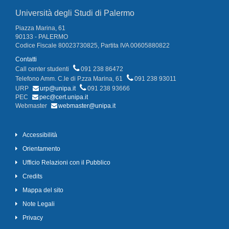
Università degli Studi di Palermo
Piazza Marina, 61
90133 - PALERMO
Codice Fiscale 80023730825, Partita IVA 00605880822
Contatti
Call center studenti
091 238 86472
Telefono Amm. C.le di P.zza Marina, 61
091 238 93011
URP
urp@unipa.it
091 238 93666
PEC
pec@cert.unipa.it
Webmaster
webmaster@unipa.it
Accessibilità
Orientamento
Ufficio Relazioni con il Pubblico
Credits
Mappa del sito
Note Legali
Privacy