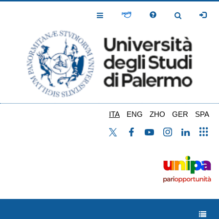
Salta
al
Toggle
Toggle
contenuto
Navigation
Navigation
principale
ITA
ENG
ZHO
GER
SPA