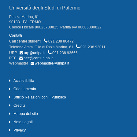
Università degli Studi di Palermo
Piazza Marina, 61
90133 - PALERMO
Codice Fiscale 80023730825, Partita IVA 00605880822
Contatti
Call center studenti
091 238 86472
Telefono Amm. C.le di P.zza Marina, 61
091 238 93011
URP
urp@unipa.it
091 238 93666
PEC
pec@cert.unipa.it
Webmaster
webmaster@unipa.it
Accessibilità
Orientamento
Ufficio Relazioni con il Pubblico
Credits
Mappa del sito
Note Legali
Privacy