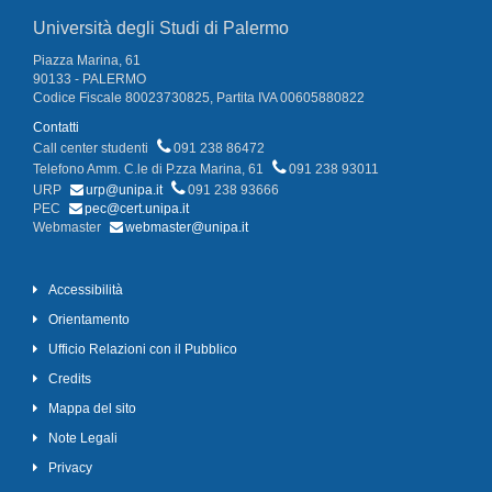
Università degli Studi di Palermo
Piazza Marina, 61
90133 - PALERMO
Codice Fiscale 80023730825, Partita IVA 00605880822
Contatti
Call center studenti
091 238 86472
Telefono Amm. C.le di P.zza Marina, 61
091 238 93011
URP
urp@unipa.it
091 238 93666
PEC
pec@cert.unipa.it
Webmaster
webmaster@unipa.it
Accessibilità
Orientamento
Ufficio Relazioni con il Pubblico
Credits
Mappa del sito
Note Legali
Privacy