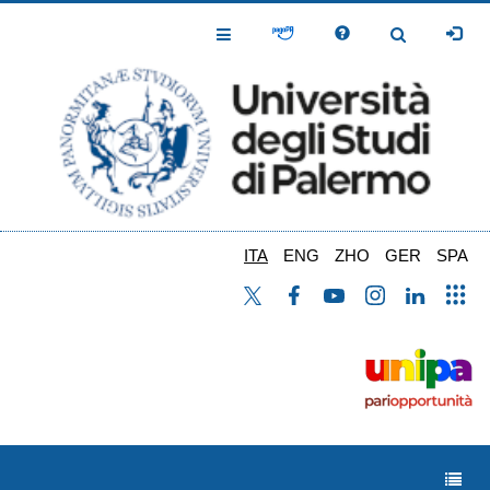
Salta
al
Toggle
Toggle
contenuto
Navigation
Navigation
principale
ITA
ENG
ZHO
GER
SPA