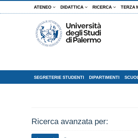
Salta
ATENEO
DIDATTICA
RICERCA
TERZA 
al
contenuto
principale
SEGRETERIE STUDENTI
DIPARTIMENTI
SCUOL
Ricerca avanzata per: