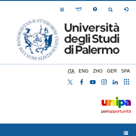
Salta
al
Toggle
Toggle
contenuto
Navigation
Navigation
principale
ITA
ENG
ZHO
GER
SPA