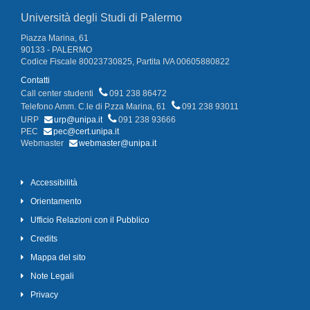
Università degli Studi di Palermo
Piazza Marina, 61
90133 - PALERMO
Codice Fiscale 80023730825, Partita IVA 00605880822
Contatti
Call center studenti
091 238 86472
Telefono Amm. C.le di P.zza Marina, 61
091 238 93011
URP
urp@unipa.it
091 238 93666
PEC
pec@cert.unipa.it
Webmaster
webmaster@unipa.it
Accessibilità
Orientamento
Ufficio Relazioni con il Pubblico
Credits
Mappa del sito
Note Legali
Privacy