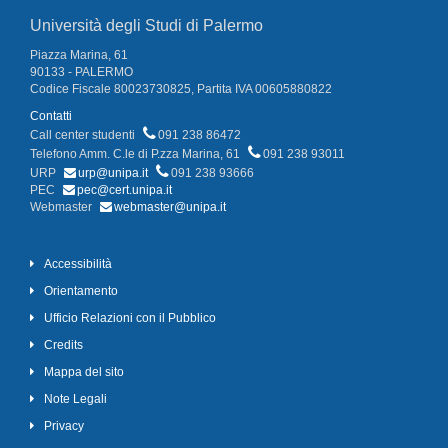
Università degli Studi di Palermo
Piazza Marina, 61
90133 - PALERMO
Codice Fiscale 80023730825, Partita IVA 00605880822
Contatti
Call center studenti
091 238 86472
Telefono Amm. C.le di P.zza Marina, 61
091 238 93011
URP
urp@unipa.it
091 238 93666
PEC
pec@cert.unipa.it
Webmaster
webmaster@unipa.it
Accessibilità
Orientamento
Ufficio Relazioni con il Pubblico
Credits
Mappa del sito
Note Legali
Privacy