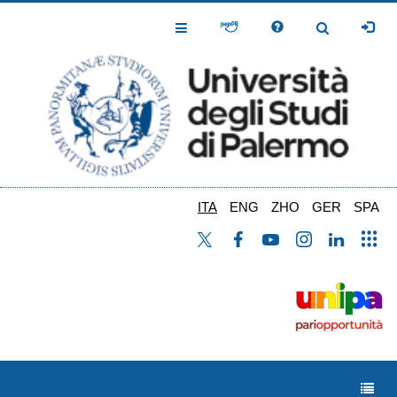
Salta
al
Toggle
Toggle
contenuto
Navigation
Navigation
principale
ITA
ENG
ZHO
GER
SPA