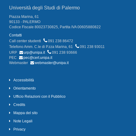
Università degli Studi di Palermo
Piazza Marina, 61
90133 - PALERMO
Codice Fiscale 80023730825, Partita IVA 00605880822
Contatti
Call center studenti
091 238 86472
Telefono Amm. C.le di P.zza Marina, 61
091 238 93011
URP
urp@unipa.it
091 238 93666
PEC
pec@cert.unipa.it
Webmaster
webmaster@unipa.it
Accessibilità
Orientamento
Ufficio Relazioni con il Pubblico
Credits
Mappa del sito
Note Legali
Privacy