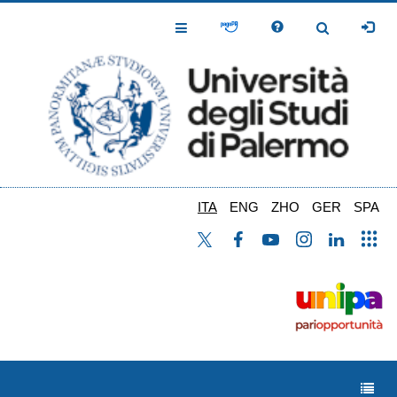
Salta
al
Toggle
Toggle
contenuto
Navigation
Navigation
principale
ITA
ENG
ZHO
GER
SPA