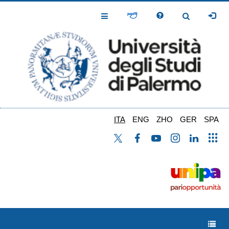
Salta
al
Toggle
Toggle
contenuto
Navigation
Navigation
principale
ITA
ENG
ZHO
GER
SPA