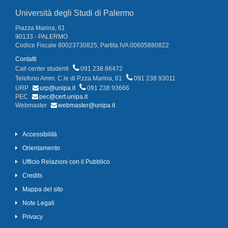
Università degli Studi di Palermo
Piazza Marina, 61
90133 - PALERMO
Codice Fiscale 80023730825, Partita IVA 00605880822
Contatti
Call center studenti
091 238 86472
Telefono Amm. C.le di P.zza Marina, 61
091 238 93011
URP
urp@unipa.it
091 238 93666
PEC
pec@cert.unipa.it
Webmaster
webmaster@unipa.it
Accessibilità
Orientamento
Ufficio Relazioni con il Pubblico
Credits
Mappa del sito
Note Legali
Privacy