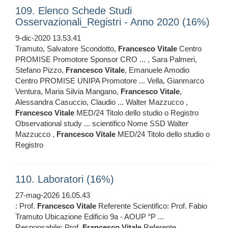
109. Elenco Schede Studi
Osservazionali_Registri - Anno 2020 (16%)
9-dic-2020 13.53.41
Tramuto, Salvatore Scondotto,
Francesco
Vitale
Centro
PROMISE Promotore Sponsor CRO ... , Sara Palmeri,
Stefano Pizzo,
Francesco
Vitale
, Emanuele Amodio
Centro PROMISE UNIPA Promotore ... Vella, Gianmarco
Ventura, Maria Silvia Mangano,
Francesco
Vitale
,
Alessandra Casuccio, Claudio ... Walter Mazzucco ,
Francesco
Vitale
MED/24 Titolo dello studio o Registro
Observational study ... scientifico Nome SSD Walter
Mazzucco ,
Francesco
Vitale
MED/24 Titolo dello studio o
Registro
110. Laboratori (16%)
27-mag-2026 16.05.43
: Prof.
Francesco
Vitale
Referente Scientifico: Prof. Fabio
Tramuto Ubicazione Edificio 9a - AOUP “P ...
Responsabile: Prof.
Francesco
Vitale
Referente