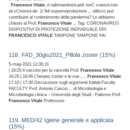
.
Francesco
Vitale
, d raibmaednistcaeli: l«eC voanctcroin
ial zCioonvii de- 1i 9di sspoonoprotezione ... utilizzo può
contribuire al contenimento della pandemia? Lo abbiamo
chiesto al Prof.
Francesco
Vitale
... Tag: CORONAVIRUS
DISPOSITIVI DI PROTEZIONE INDIVIDUALE DPI
FRANCESCO
VITALE
TAMPONE TAMPONE FAI
118. FAD_30giu2021_Pillola zoster (15%)
5-mag-2021 12.00.31
| 16:25 Il vaccino per la varicella Prof.
Francesco
Vitale
16:25 | 16:45 L’herpes zoster e le sue ... .
Francesco
Vitale
17:10 | 17:30 Discussione sugli argomenti trattati Faculty
FACULTY Prof. Antonio Cascio ... di Microbiologia e
Microbiologia clinica – Università degli Studi - Palermo Prof.
Francesco
Vitale
Professore
119. MED/42 Igiene generale e applicata
(15%)