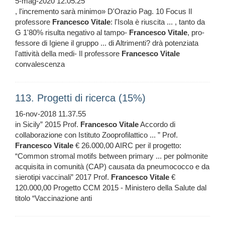
5-mag-2020 12.05.25
, l'incremento sarà minimo» D'Orazio Pag. 10 Focus Il
professore
Francesco
Vitale
: l'Isola è riuscita ... , tanto da
G 1'80% risulta negativo al tampo-
Francesco
Vitale
, pro-
fessore di Igiene il gruppo ... di Altrimenti? drà potenziata
l'attività della medi- Il professore
Francesco
Vitale
convalescenza
113. Progetti di ricerca (15%)
16-nov-2018 11.37.55
in Sicily” 2015 Prof.
Francesco
Vitale
Accordo di
collaborazione con Istituto Zooprofilattico ... ” Prof.
Francesco
Vitale
€ 26.000,00 AIRC per il progetto:
“Common stromal motifs between primary ... per polmonite
acquisita in comunità (CAP) causata da pneumococco e da
sierotipi vaccinali” 2017 Prof.
Francesco
Vitale
€
120.000,00 Progetto CCM 2015 - Ministero della Salute dal
titolo “Vaccinazione anti