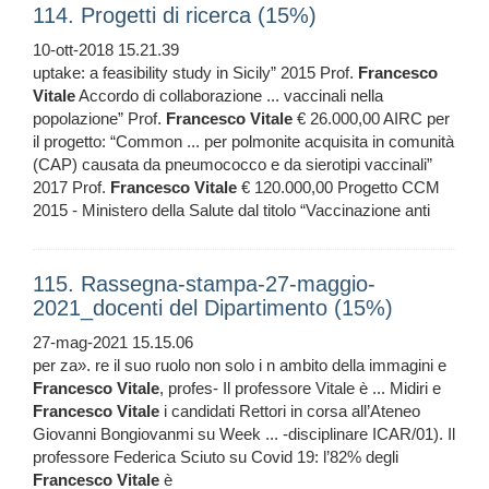
114. Progetti di ricerca (15%)
10-ott-2018 15.21.39
uptake: a feasibility study in Sicily” 2015 Prof.
Francesco
Vitale
Accordo di collaborazione ... vaccinali nella
popolazione” Prof.
Francesco
Vitale
€ 26.000,00 AIRC per
il progetto: “Common ... per polmonite acquisita in comunità
(CAP) causata da pneumococco e da sierotipi vaccinali”
2017 Prof.
Francesco
Vitale
€ 120.000,00 Progetto CCM
2015 - Ministero della Salute dal titolo “Vaccinazione anti
115. Rassegna-stampa-27-maggio-
2021_docenti del Dipartimento (15%)
27-mag-2021 15.15.06
per za». re il suo ruolo non solo i n ambito della immagini e
Francesco
Vitale
, profes- Il professore Vitale è ... Midiri e
Francesco
Vitale
i candidati Rettori in corsa all’Ateneo
Giovanni Bongiovanmi su Week ... -disciplinare ICAR/01). Il
professore Federica Sciuto su Covid 19: l’82% degli
Francesco
Vitale
è