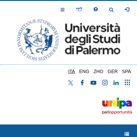
Salta
al
Toggle
Toggle
contenuto
Navigation
Navigation
principale
ITA
ENG
ZHO
GER
SPA