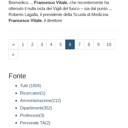
Biomedico ...
Francesco
Vitale
, che recentemente ha
ottenuto il nulla osta dei Vigili del fuoco – sia dal punto ...
Roberto Lagalla, il presidente della Scuola di Medicina
Francesco
Vitale
, il direttore
(current)
«
1
2
3
4
5
6
7
8
9
10
»
Fonte
Tutti (1004)
Ricercatori(1)
Amministrazione(212)
Dipartimenti(352)
Professori(3)
Personale TA(2)