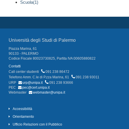
Scuola(1)
Università degli Studi di Palermo
Piazza Marina, 61
90133 - PALERMO
Codice Fiscale 80023730825, Partita IVA 00605880822
Contatti
Call center studenti
091 238 86472
Telefono Amm. C.le di P.zza Marina, 61
091 238 93011
URP
urp@unipa.it
091 238 93666
PEC
pec@cert.unipa.it
Webmaster
webmaster@unipa.it
Accessibilità
Orientamento
Ufficio Relazioni con il Pubblico