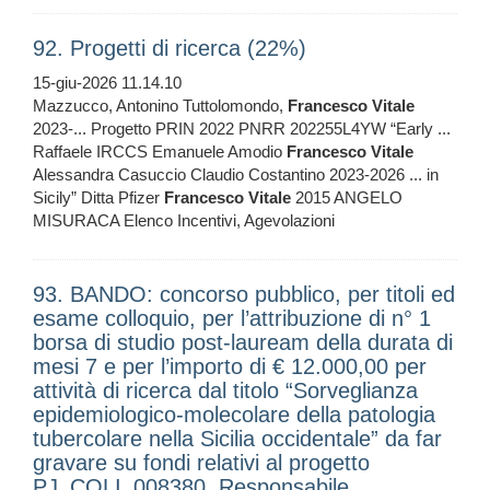
92. Progetti di ricerca (22%)
15-giu-2026 11.14.10
Mazzucco, Antonino Tuttolomondo,
Francesco
Vitale
2023-... Progetto PRIN 2022 PNRR 202255L4YW “Early ...
Raffaele IRCCS Emanuele Amodio
Francesco
Vitale
Alessandra Casuccio Claudio Costantino 2023-2026 ... in
Sicily” Ditta Pfizer
Francesco
Vitale
2015 ANGELO
MISURACA Elenco Incentivi, Agevolazioni
93. BANDO: concorso pubblico, per titoli ed
esame colloquio, per l’attribuzione di n° 1
borsa di studio post-lauream della durata di
mesi 7 e per l’importo di € 12.000,00 per
attività di ricerca dal titolo “Sorveglianza
epidemiologico-molecolare della patologia
tubercolare nella Sicilia occidentale” da far
gravare su fondi relativi al progetto
PJ_COLI_008380, Responsabile