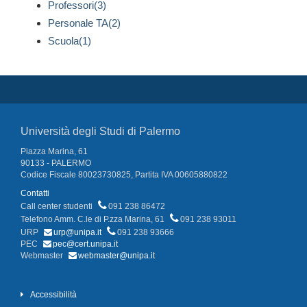
Professori(3)
Personale TA(2)
Scuola(1)
Università degli Studi di Palermo
Piazza Marina, 61
90133 - PALERMO
Codice Fiscale 80023730825, Partita IVA 00605880822
Contatti
Call center studenti
091 238 86472
Telefono Amm. C.le di P.zza Marina, 61
091 238 93011
URP
urp@unipa.it
091 238 93666
PEC
pec@cert.unipa.it
Webmaster
webmaster@unipa.it
Accessibilità