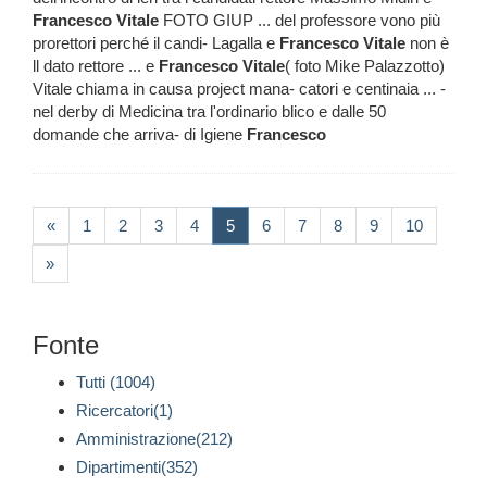
Francesco
Vitale
FOTO GIUP ... del professore vono più
prorettori perché il candi- Lagalla e
Francesco
Vitale
non è
ll dato rettore ... e
Francesco
Vitale
( foto Mike Palazzotto)
Vitale chiama in causa project mana- catori e centinaia ... -
nel derby di Medicina tra l'ordinario blico e dalle 50
domande che arriva- di Igiene
Francesco
(current)
«
1
2
3
4
5
6
7
8
9
10
»
Fonte
Tutti (1004)
Ricercatori(1)
Amministrazione(212)
Dipartimenti(352)