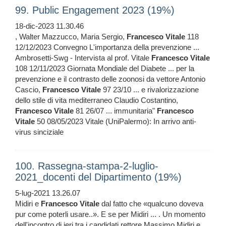
99. Public Engagement 2023 (19%)
18-dic-2023 11.30.46
, Walter Mazzucco, Maria Sergio,
Francesco
Vitale
118
12/12/2023 Convegno L'importanza della prevenzione ...
Ambrosetti-Swg - Intervista al prof. Vitale
Francesco
Vitale
108 12/11/2023 Giornata Mondiale del Diabete ... per la
prevenzione e il contrasto delle zoonosi da vettore Antonio
Cascio,
Francesco
Vitale
97 23/10 ... e rivalorizzazione
dello stile di vita mediterraneo Claudio Costantino,
Francesco
Vitale
81 26/07 ... immunitaria"
Francesco
Vitale
50 08/05/2023 Vitale (UniPalermo): In arrivo anti-
virus sinciziale
100. Rassegna-stampa-2-luglio-
2021_docenti del Dipartimento (19%)
5-lug-2021 13.26.07
Midiri e
Francesco
Vitale
dal fatto che «qualcuno doveva
pur come poterli usare..». E se per Midiri ... . Un momento
dell'incontro di ieri tra i candidati rettore Massimo Midiri e