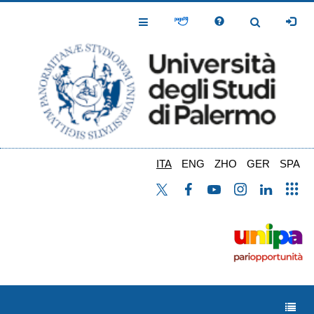
Salta
al
Toggle
Toggle
contenuto
Navigation
Navigation
principale
ITA
ENG
ZHO
GER
SPA