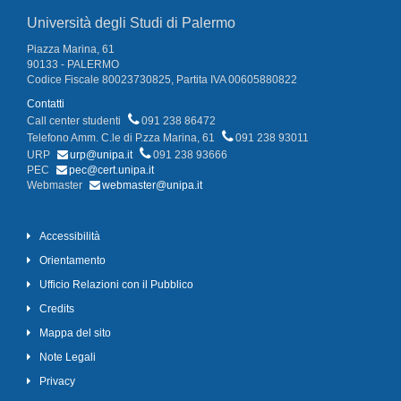
Università degli Studi di Palermo
Piazza Marina, 61
90133 - PALERMO
Codice Fiscale 80023730825, Partita IVA 00605880822
Contatti
Call center studenti
091 238 86472
Telefono Amm. C.le di P.zza Marina, 61
091 238 93011
URP
urp@unipa.it
091 238 93666
PEC
pec@cert.unipa.it
Webmaster
webmaster@unipa.it
Accessibilità
Orientamento
Ufficio Relazioni con il Pubblico
Credits
Mappa del sito
Note Legali
Privacy