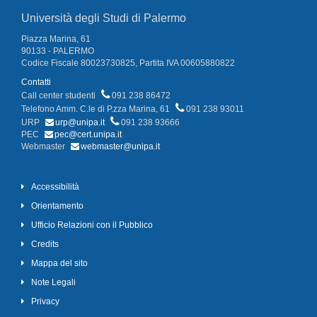
Università degli Studi di Palermo
Piazza Marina, 61
90133 - PALERMO
Codice Fiscale 80023730825, Partita IVA 00605880822
Contatti
Call center studenti
091 238 86472
Telefono Amm. C.le di P.zza Marina, 61
091 238 93011
URP
urp@unipa.it
091 238 93666
PEC
pec@cert.unipa.it
Webmaster
webmaster@unipa.it
Accessibilità
Orientamento
Ufficio Relazioni con il Pubblico
Credits
Mappa del sito
Note Legali
Privacy