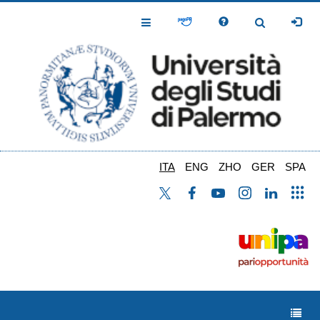
Salta
al
Toggle
Toggle
contenuto
Navigation
Navigation
principale
ITA
ENG
ZHO
GER
SPA