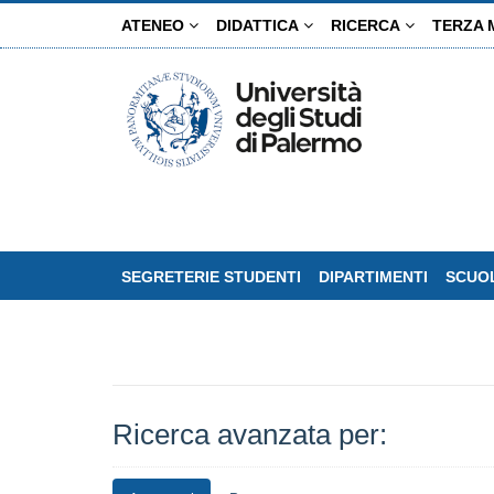
Salta
ATENEO
DIDATTICA
RICERCA
TERZA 
al
contenuto
principale
SEGRETERIE STUDENTI
DIPARTIMENTI
SCUOL
Ricerca avanzata per: