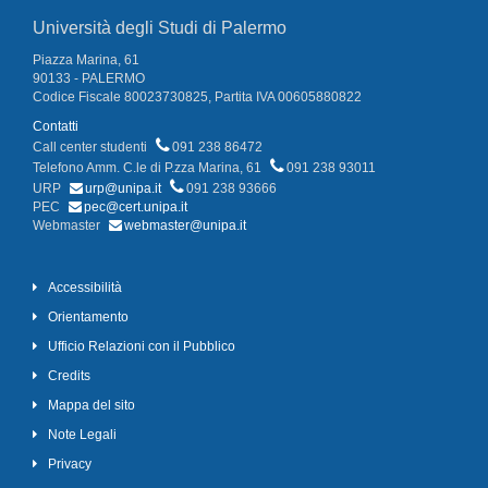
Università degli Studi di Palermo
Piazza Marina, 61
90133 - PALERMO
Codice Fiscale 80023730825, Partita IVA 00605880822
Contatti
Call center studenti
091 238 86472
Telefono Amm. C.le di P.zza Marina, 61
091 238 93011
URP
urp@unipa.it
091 238 93666
PEC
pec@cert.unipa.it
Webmaster
webmaster@unipa.it
Accessibilità
Orientamento
Ufficio Relazioni con il Pubblico
Credits
Mappa del sito
Note Legali
Privacy