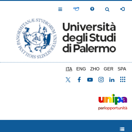
Salta
al
Toggle
Toggle
contenuto
Navigation
Navigation
principale
ITA
ENG
ZHO
GER
SPA