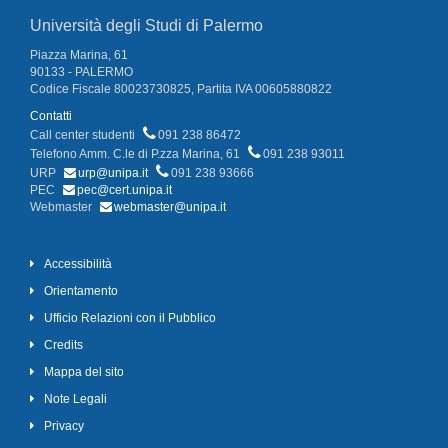
Università degli Studi di Palermo
Piazza Marina, 61
90133 - PALERMO
Codice Fiscale 80023730825, Partita IVA 00605880822
Contatti
Call center studenti
091 238 86472
Telefono Amm. C.le di P.zza Marina, 61
091 238 93011
URP
urp@unipa.it
091 238 93666
PEC
pec@cert.unipa.it
Webmaster
webmaster@unipa.it
Accessibilità
Orientamento
Ufficio Relazioni con il Pubblico
Credits
Mappa del sito
Note Legali
Privacy