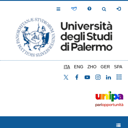
Salta
al
Toggle
Toggle
contenuto
Navigation
Navigation
principale
ITA
ENG
ZHO
GER
SPA