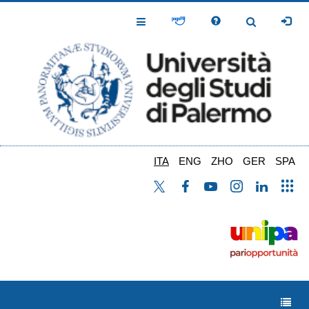
Salta
al
Toggle
Toggle
contenuto
Navigation
Navigation
principale
ITA
ENG
ZHO
GER
SPA