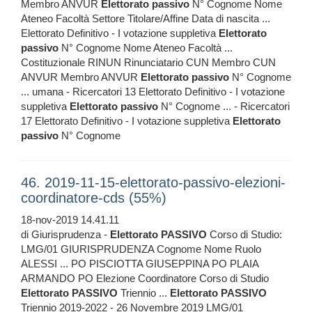
Membro ANVUR
Elettorato
passivo
N° Cognome Nome
Ateneo Facoltà Settore Titolare/Affine Data di nascita ...
Elettorato Definitivo - I votazione suppletiva
Elettorato
passivo
N° Cognome Nome Ateneo Facoltà ...
Costituzionale RINUN Rinunciatario CUN Membro CUN
ANVUR Membro ANVUR
Elettorato
passivo
N° Cognome
... umana - Ricercatori 13 Elettorato Definitivo - I votazione
suppletiva
Elettorato
passivo
N° Cognome ... - Ricercatori
17 Elettorato Definitivo - I votazione suppletiva
Elettorato
passivo
N° Cognome
46. 2019-11-15-elettorato-passivo-elezioni-
coordinatore-cds (55%)
18-nov-2019 14.41.11
di Giurisprudenza -
Elettorato
PASSIVO
Corso di Studio:
LMG/01 GIURISPRUDENZA Cognome Nome Ruolo
ALESSI ... PO PISCIOTTA GIUSEPPINA PO PLAIA
ARMANDO PO Elezione Coordinatore Corso di Studio
Elettorato
PASSIVO
Triennio ...
Elettorato
PASSIVO
Triennio 2019-2022 - 26 Novembre 2019 LMG/01