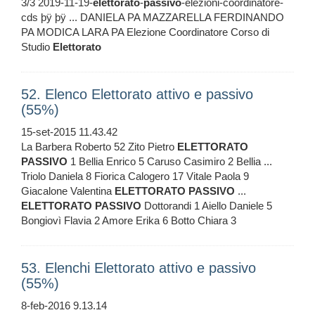
3/3 2019-11-19-
elettorato
-
passivo
-elezioni-coordinatore-
cds þÿ þÿ ... DANIELA PA MAZZARELLA FERDINANDO
PA MODICA LARA PA Elezione Coordinatore Corso di
Studio
Elettorato
52. Elenco Elettorato attivo e passivo
(55%)
15-set-2015 11.43.42
La Barbera Roberto 52 Zito Pietro
ELETTORATO
PASSIVO
1 Bellia Enrico 5 Caruso Casimiro 2 Bellia ...
Triolo Daniela 8 Fiorica Calogero 17 Vitale Paola 9
Giacalone Valentina
ELETTORATO
PASSIVO
...
ELETTORATO
PASSIVO
Dottorandi 1 Aiello Daniele 5
Bongiovì Flavia 2 Amore Erika 6 Botto Chiara 3
53. Elenchi Elettorato attivo e passivo
(55%)
8-feb-2016 9.13.14