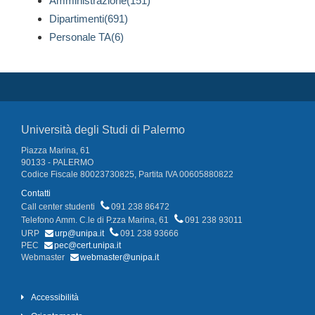
Amministrazione(151)
Dipartimenti(691)
Personale TA(6)
Università degli Studi di Palermo
Piazza Marina, 61
90133 - PALERMO
Codice Fiscale 80023730825, Partita IVA 00605880822
Contatti
Call center studenti
091 238 86472
Telefono Amm. C.le di P.zza Marina, 61
091 238 93011
URP
urp@unipa.it
091 238 93666
PEC
pec@cert.unipa.it
Webmaster
webmaster@unipa.it
Accessibilità