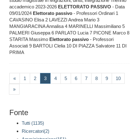
studio magistrale in Migrazioni, diritti, integrazione Triennio
accademico 2023-2026
ELETTORATO
PASSIVO
- Data
09/01/2024
Elettorato
passivo
- Professori Ordinari 1
CAVASINO Elisa 2 LAVEZZI Andrea Mario 3
MANGIARACINA Annalisa 4 MARINELLI Massimiliano 5
PALMERI Giuseppa 6 PARLATO Lucia 7 PICONE Marco 8
STARITA Massimo
Elettorato
passivo
- Professori
Associati 9 BARTOLI Clelia 10 DI PIAZZA Salvatore 11 DI
PRIMA
(current)
«
1
2
3
4
5
6
7
8
9
10
»
Fonte
Tutti (1135)
Ricercatori(2)