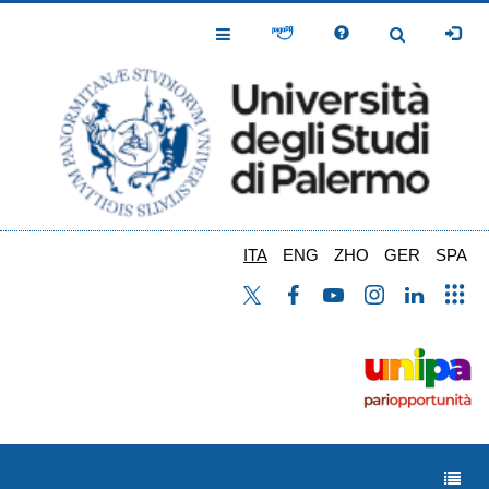
Salta
al
Toggle
Toggle
contenuto
Navigation
Navigation
principale
ITA
ENG
ZHO
GER
SPA