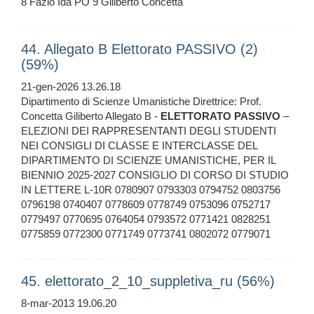
8 Fazio Ida PO 9 Giliberto Concetta
44. Allegato B Elettorato PASSIVO (2)
(59%)
21-gen-2026 13.26.18
Dipartimento di Scienze Umanistiche Direttrice: Prof.
Concetta Giliberto Allegato B -
ELETTORATO
PASSIVO
–
ELEZIONI DEI RAPPRESENTANTI DEGLI STUDENTI
NEI CONSIGLI DI CLASSE E INTERCLASSE DEL
DIPARTIMENTO DI SCIENZE UMANISTICHE, PER IL
BIENNIO 2025-2027 CONSIGLIO DI CORSO DI STUDIO
IN LETTERE L-10R 0780907 0793303 0794752 0803756
0796198 0740407 0778609 0778749 0753096 0752717
0779497 0770695 0764054 0793572 0771421 0828251
0775859 0772300 0771749 0773741 0802072 0779071
45. elettorato_2_10_suppletiva_ru (56%)
8-mar-2013 19.06.20