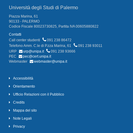
Università degli Studi di Palermo
Piazza Marina, 61
90133 - PALERMO
Codice Fiscale 80023730825, Partita IVA 00605880822
Contatti
Call center studenti
091 238 86472
Telefono Amm. C.le di P.zza Marina, 61
091 238 93011
URP
urp@unipa.it
091 238 93666
PEC
pec@cert.unipa.it
Webmaster
webmaster@unipa.it
Accessibilità
Orientamento
Ufficio Relazioni con il Pubblico
Credits
Mappa del sito
Note Legali
Privacy