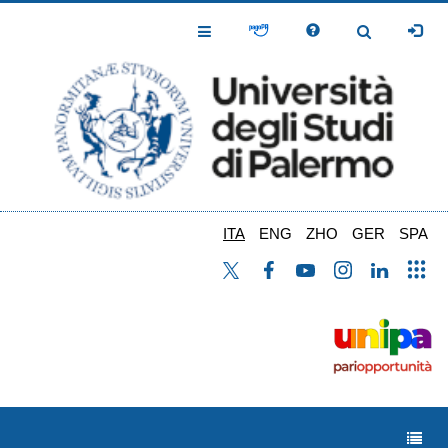
Salta
al
Toggle
Toggle
contenuto
Navigation
Navigation
principale
ITA
ENG
ZHO
GER
SPA