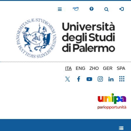
Salta
al
Toggle
Toggle
contenuto
Navigation
Navigation
principale
ITA
ENG
ZHO
GER
SPA