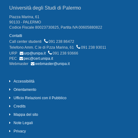
Università degli Studi di Palermo
Piazza Marina, 61
90133 - PALERMO
Codice Fiscale 80023730825, Partita IVA 00605880822
Contatti
Call center studenti
091 238 86472
Telefono Amm. C.le di P.zza Marina, 61
091 238 93011
URP
urp@unipa.it
091 238 93666
PEC
pec@cert.unipa.it
Webmaster
webmaster@unipa.it
Accessibilità
Orientamento
Ufficio Relazioni con il Pubblico
Credits
Mappa del sito
Note Legali
Privacy