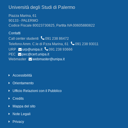
Università degli Studi di Palermo
Piazza Marina, 61
90133 - PALERMO
Codice Fiscale 80023730825, Partita IVA 00605880822
Contatti
Call center studenti
091 238 86472
Telefono Amm. C.le di P.zza Marina, 61
091 238 93011
URP
urp@unipa.it
091 238 93666
PEC
pec@cert.unipa.it
Webmaster
webmaster@unipa.it
Accessibilità
Orientamento
Ufficio Relazioni con il Pubblico
Credits
Mappa del sito
Note Legali
Privacy