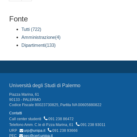
Fonte
Tutti (722)
Amministrazione(4)
Dipartimenti(133)
Università degli Studi di Palermo
Piazza Marina, 61
90133 - PALERMO
Codice Fiscale 80023730825, Partita IVA 00605880822
Contatti
Call center studenti
091 238 86472
Telefono Amm. C.le di P.zza Marina, 61
091 238 93011
URP
urp@unipa.it
091 238 93666
PEC
pec@cert.unipa.it