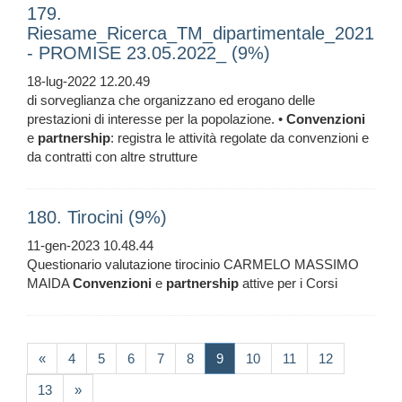
179.
Riesame_Ricerca_TM_dipartimentale_2021
- PROMISE 23.05.2022_ (9%)
18-lug-2022 12.20.49
di sorveglianza che organizzano ed erogano delle
prestazioni di interesse per la popolazione. •
Convenzioni
e
partnership
: registra le attività regolate da convenzioni e
da contratti con altre strutture
180. Tirocini (9%)
11-gen-2023 10.48.44
Questionario valutazione tirocinio CARMELO MASSIMO
MAIDA
Convenzioni
e
partnership
attive per i Corsi
(current)
«
4
5
6
7
8
9
10
11
12
13
»