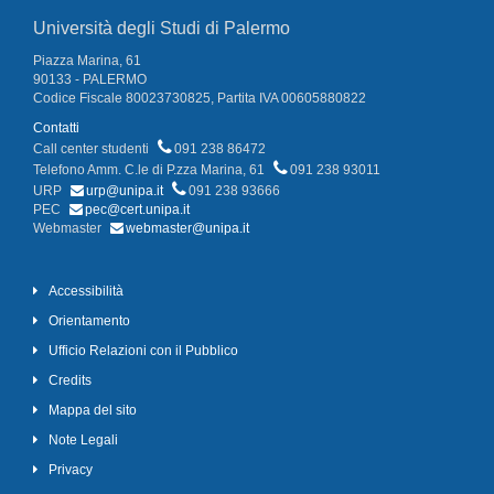
Università degli Studi di Palermo
Piazza Marina, 61
90133 - PALERMO
Codice Fiscale 80023730825, Partita IVA 00605880822
Contatti
Call center studenti
091 238 86472
Telefono Amm. C.le di P.zza Marina, 61
091 238 93011
URP
urp@unipa.it
091 238 93666
PEC
pec@cert.unipa.it
Webmaster
webmaster@unipa.it
Accessibilità
Orientamento
Ufficio Relazioni con il Pubblico
Credits
Mappa del sito
Note Legali
Privacy