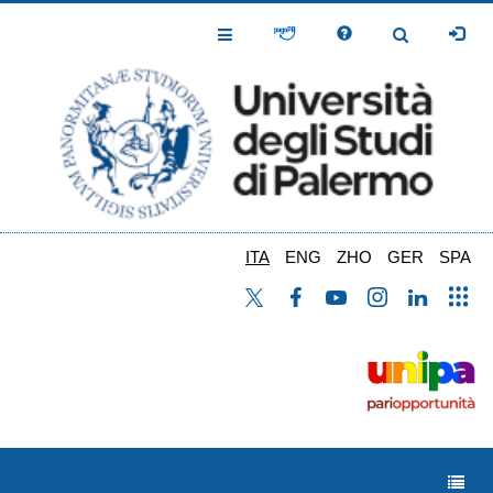
Salta
al
Toggle
Toggle
contenuto
Navigation
Navigation
principale
ITA
ENG
ZHO
GER
SPA