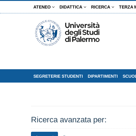
Salta
ATENEO
DIDATTICA
RICERCA
TERZA 
al
contenuto
principale
SEGRETERIE STUDENTI
DIPARTIMENTI
SCUOL
Ricerca avanzata per: