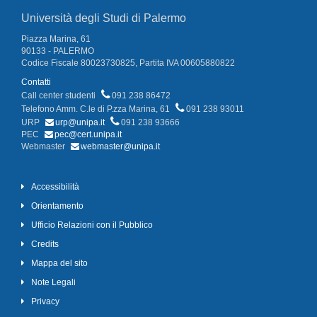
Università degli Studi di Palermo
Piazza Marina, 61
90133 - PALERMO
Codice Fiscale 80023730825, Partita IVA 00605880822
Contatti
Call center studenti
091 238 86472
Telefono Amm. C.le di P.zza Marina, 61
091 238 93011
URP
urp@unipa.it
091 238 93666
PEC
pec@cert.unipa.it
Webmaster
webmaster@unipa.it
Accessibilità
Orientamento
Ufficio Relazioni con il Pubblico
Credits
Mappa del sito
Note Legali
Privacy