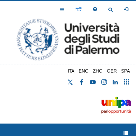
Salta
al
Toggle
Toggle
contenuto
Navigation
Navigation
principale
ITA
ENG
ZHO
GER
SPA