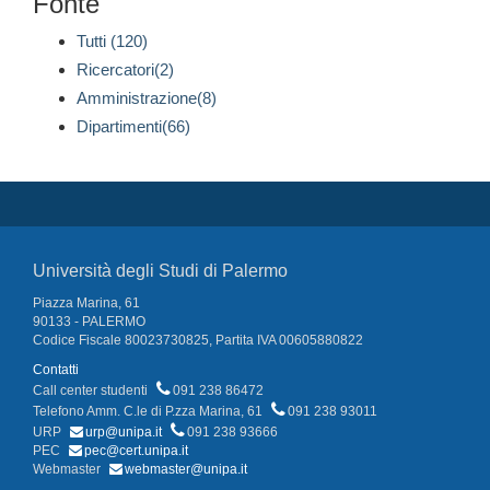
Fonte
Tutti (120)
Ricercatori(2)
Amministrazione(8)
Dipartimenti(66)
Università degli Studi di Palermo
Piazza Marina, 61
90133 - PALERMO
Codice Fiscale 80023730825, Partita IVA 00605880822
Contatti
Call center studenti
091 238 86472
Telefono Amm. C.le di P.zza Marina, 61
091 238 93011
URP
urp@unipa.it
091 238 93666
PEC
pec@cert.unipa.it
Webmaster
webmaster@unipa.it