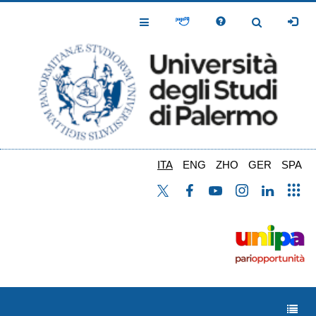
Salta
al
Toggle
Toggle
contenuto
Navigation
Navigation
principale
ITA
ENG
ZHO
GER
SPA