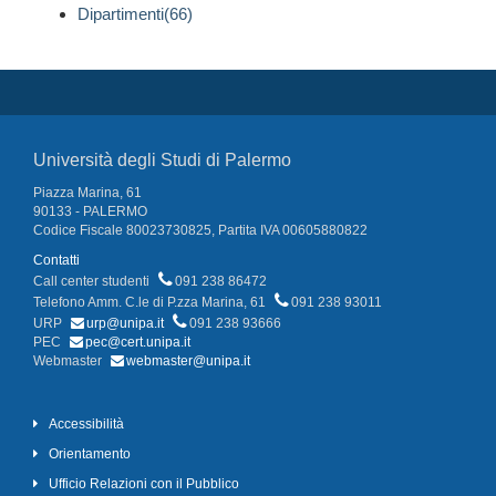
Dipartimenti(66)
Università degli Studi di Palermo
Piazza Marina, 61
90133 - PALERMO
Codice Fiscale 80023730825, Partita IVA 00605880822
Contatti
Call center studenti
091 238 86472
Telefono Amm. C.le di P.zza Marina, 61
091 238 93011
URP
urp@unipa.it
091 238 93666
PEC
pec@cert.unipa.it
Webmaster
webmaster@unipa.it
Accessibilità
Orientamento
Ufficio Relazioni con il Pubblico