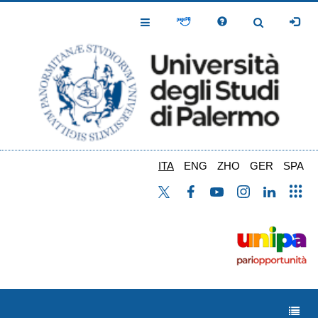
Salta
al
Toggle
Toggle
contenuto
Navigation
Navigation
principale
ITA
ENG
ZHO
GER
SPA