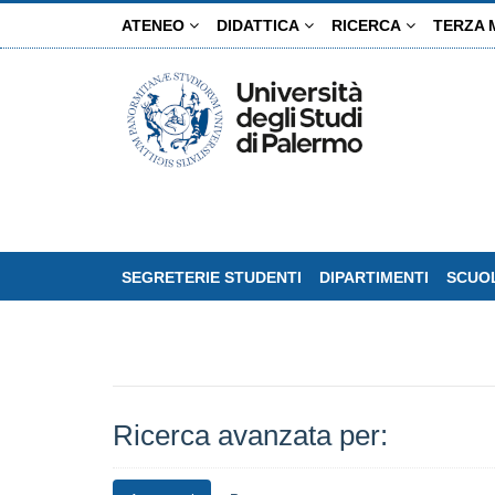
Salta
ATENEO
DIDATTICA
RICERCA
TERZA 
al
contenuto
principale
SEGRETERIE STUDENTI
DIPARTIMENTI
SCUOL
Ricerca avanzata per: