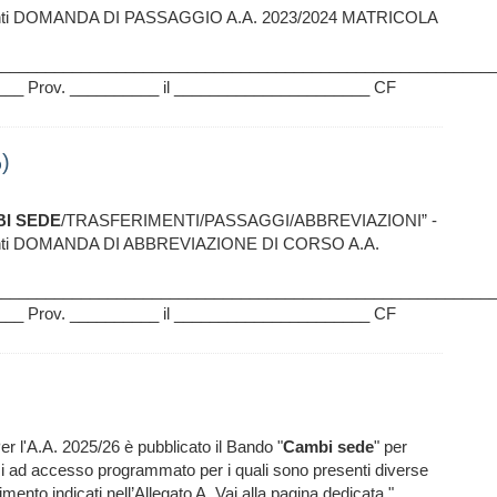
Studenti DOMANDA DI PASSAGGIO A.A. 2023/2024 MATRICOLA
__________________________________________________________
__ Prov. __________ il ______________________ CF
)
I
SEDE
/TRASFERIMENTI/PASSAGGI/ABBREVIAZIONI” -
Studenti DOMANDA DI ABBREVIAZIONE DI CORSO A.A.
__________________________________________________________
__ Prov. __________ il ______________________ CF
er l'A.A. 2025/26 è pubblicato il Bando "
Cambi
sede
" per
si ad accesso programmato per i quali sono presenti diverse
ferimento indicati nell’Allegato A. Vai alla pagina dedicata."