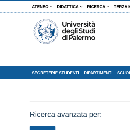
Salta
ATENEO
DIDATTICA
RICERCA
TERZA 
al
contenuto
principale
SEGRETERIE STUDENTI
DIPARTIMENTI
SCUOL
Ricerca avanzata per: