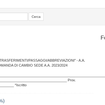
F
/TRASFERIMENTI/PASSAGGI/ABBREVIAZIONI” - A.A.
nti DOMANDA DI CAMBIO SEDE A.A. 2023/2024
__________________________________________________________
____________________________________ Prov.
______ *Iscritto
%)