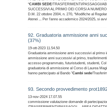
“
CAMBI
SEDE
/TRASFERIMENTI/PASSAGGI/AB
SUCCESSIVI AL PRIMO DEI CORSI A NUMERO 
D.M. 22 ottobre 2004, n. 270, “Modifiche al Regola
Atenei ... Per l’anno accademico 2024/2025, si avv
92. Graduatoria ammissione anni succ
(37%)
19-ott-2023 11.54.50
Graduatoria ammissione anni successivi al primo in
ammissione anni successivi al primo, trasferimenti
accesso programmato, futuristudenti, studenti, Col 
graduatoria di ammissione al Corso di Laurea Magis
hanno partecipato al Bando "
Cambi
sede
/Trasferi
93. Secondo provvedimento prot1892
13-nov-2024 17.07.55
commissione valutazione domande di partecipazi
/TRASFERIMENTI/PASSAGGI ... AREA DIDATT