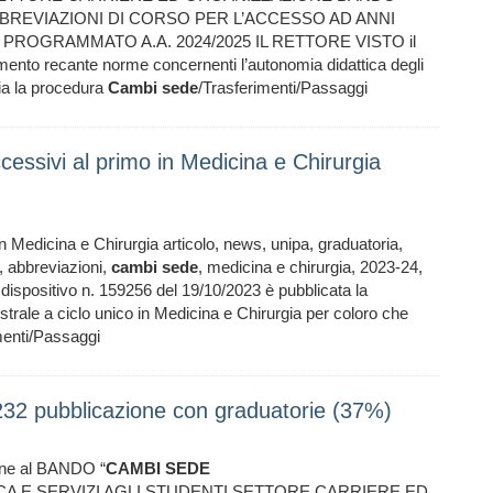
BREVIAZIONI DI CORSO PER L’ACCESSO AD ANNI
PROGRAMMATO A.A. 2024/2025 IL RETTORE VISTO il
mento recante norme concernenti l’autonomia didattica degli
ia la procedura
Cambi
sede
/Trasferimenti/Passaggi
essivi al primo in Medicina e Chirurgia
 Medicina e Chirurgia articolo, news, unipa, graduatoria,
, abbreviazioni,
cambi
sede
, medicina e chirurgia, 2023-24,
dispositivo n. 159256 del 19/10/2023 è pubblicata la
trale a ciclo unico in Medicina e Chirurgia per coloro che
menti/Passaggi
32 pubblicazione con graduatorie (37%)
one al BANDO “
CAMBI
SEDE
ICA E SERVIZI AGLI STUDENTI SETTORE CARRIERE ED