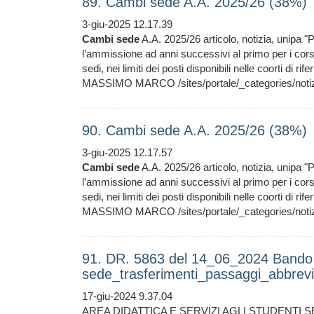
89. Cambi sede A.A. 2025/26 (38%)
3-giu-2025 12.17.39
Cambi
sede
A.A. 2025/26 articolo, notizia, unipa "P
l’ammissione ad anni successivi al primo per i cor
sedi, nei limiti dei posti disponibili nelle coorti di ri
MASSIMO MARCO /sites/portale/_categories/notiz
90. Cambi sede A.A. 2025/26 (38%)
3-giu-2025 12.17.57
Cambi
sede
A.A. 2025/26 articolo, notizia, unipa "P
l’ammissione ad anni successivi al primo per i cor
sedi, nei limiti dei posti disponibili nelle coorti di ri
MASSIMO MARCO /sites/portale/_categories/notiz
91. DR. 5863 del 14_06_2024 Bando
sede_trasferimenti_passaggi_abbrev
17-giu-2024 9.37.04
AREA DIDATTICA E SERVIZI AGLI STUDENT