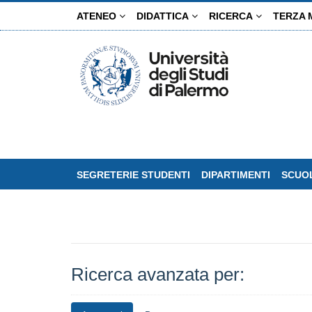
Salta
ATENEO
DIDATTICA
RICERCA
TERZA 
al
contenuto
principale
SEGRETERIE STUDENTI
DIPARTIMENTI
SCUOL
Ricerca avanzata per: