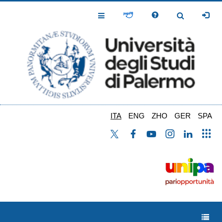
Salta
al
Toggle
Toggle
contenuto
Navigation
Navigation
principale
ITA
ENG
ZHO
GER
SPA