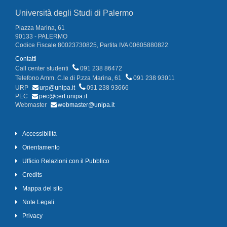
Università degli Studi di Palermo
Piazza Marina, 61
90133 - PALERMO
Codice Fiscale 80023730825, Partita IVA 00605880822
Contatti
Call center studenti
091 238 86472
Telefono Amm. C.le di P.zza Marina, 61
091 238 93011
URP
urp@unipa.it
091 238 93666
PEC
pec@cert.unipa.it
Webmaster
webmaster@unipa.it
Accessibilità
Orientamento
Ufficio Relazioni con il Pubblico
Credits
Mappa del sito
Note Legali
Privacy