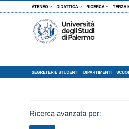
Salta
ATENEO
DIDATTICA
RICERCA
TERZA 
al
contenuto
principale
SEGRETERIE STUDENTI
DIPARTIMENTI
SCUOL
Ricerca avanzata per: