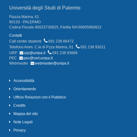
Università degli Studi di Palermo
Piazza Marina, 61
90133 - PALERMO
Codice Fiscale 80023730825, Partita IVA 00605880822
Contatti
Call center studenti
091 238 86472
Telefono Amm. C.le di P.zza Marina, 61
091 238 93011
URP
urp@unipa.it
091 238 93666
PEC
pec@cert.unipa.it
Webmaster
webmaster@unipa.it
Accessibilità
Orientamento
Ufficio Relazioni con il Pubblico
Credits
Mappa del sito
Note Legali
Privacy