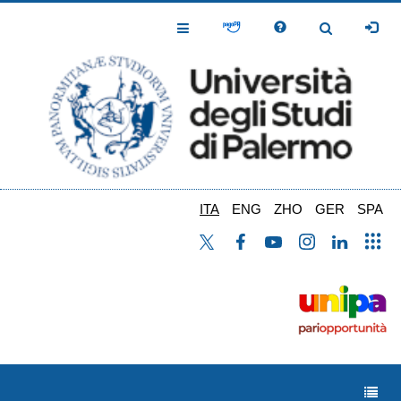
Salta
al
Toggle
Toggle
contenuto
Navigation
Navigation
principale
ITA
ENG
ZHO
GER
SPA