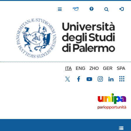
Salta
al
Toggle
Toggle
contenuto
Navigation
Navigation
principale
ITA
ENG
ZHO
GER
SPA