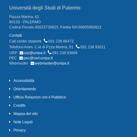
Università degli Studi di Palermo
Piazza Marina, 61
90133 - PALERMO
Codice Fiscale 80023730825, Partita IVA 00605880822
Contatti
Call center studenti
091 238 86472
Telefono Amm. C.le di P.zza Marina, 61
091 238 93011
URP
urp@unipa.it
091 238 93666
PEC
pec@cert.unipa.it
Webmaster
webmaster@unipa.it
Accessibilità
Orientamento
Ufficio Relazioni con il Pubblico
Credits
Mappa del sito
Note Legali
Privacy