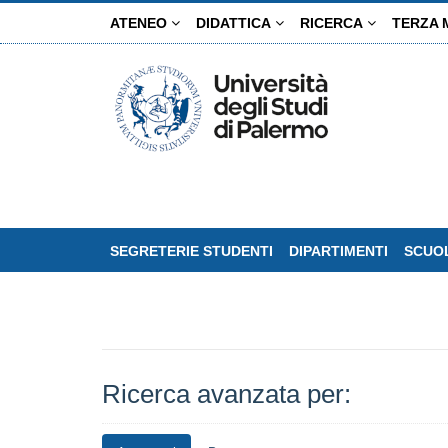
Salta
ATENEO
DIDATTICA
RICERCA
TERZA 
al
contenuto
principale
SEGRETERIE STUDENTI
DIPARTIMENTI
SCUOL
Ricerca avanzata per: