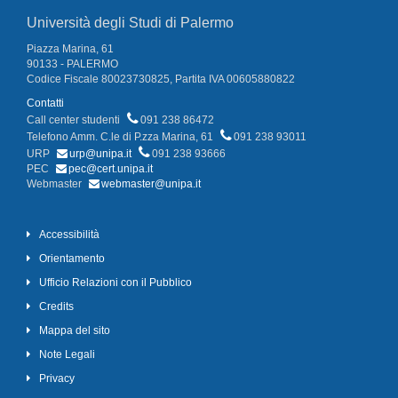
Università degli Studi di Palermo
Piazza Marina, 61
90133 - PALERMO
Codice Fiscale 80023730825, Partita IVA 00605880822
Contatti
Call center studenti
091 238 86472
Telefono Amm. C.le di P.zza Marina, 61
091 238 93011
URP
urp@unipa.it
091 238 93666
PEC
pec@cert.unipa.it
Webmaster
webmaster@unipa.it
Accessibilità
Orientamento
Ufficio Relazioni con il Pubblico
Credits
Mappa del sito
Note Legali
Privacy