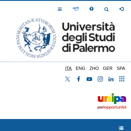
Salta
al
Toggle
Toggle
contenuto
Navigation
Navigation
principale
ITA
ENG
ZHO
GER
SPA