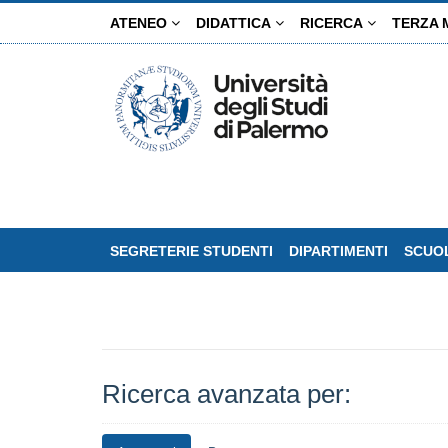
Salta
ATENEO
DIDATTICA
RICERCA
TERZA 
al
contenuto
principale
SEGRETERIE STUDENTI
DIPARTIMENTI
SCUOL
Ricerca avanzata per: