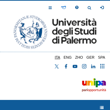
Salta
al
Toggle
Toggle
contenuto
Navigation
Navigation
principale
ITA
ENG
ZHO
GER
SPA