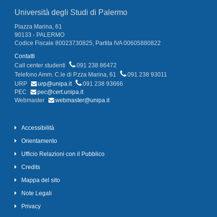
Università degli Studi di Palermo
Piazza Marina, 61
90133 - PALERMO
Codice Fiscale 80023730825, Partita IVA 00605880822
Contatti
Call center studenti
091 238 86472
Telefono Amm. C.le di P.zza Marina, 61
091 238 93011
URP
urp@unipa.it
091 238 93666
PEC
pec@cert.unipa.it
Webmaster
webmaster@unipa.it
Accessibilità
Orientamento
Ufficio Relazioni con il Pubblico
Credits
Mappa del sito
Note Legali
Privacy