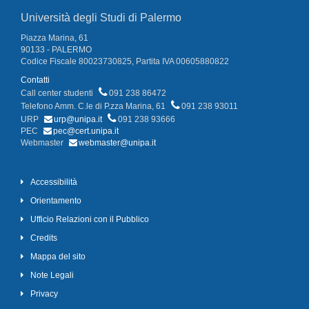
Università degli Studi di Palermo
Piazza Marina, 61
90133 - PALERMO
Codice Fiscale 80023730825, Partita IVA 00605880822
Contatti
Call center studenti
091 238 86472
Telefono Amm. C.le di P.zza Marina, 61
091 238 93011
URP
urp@unipa.it
091 238 93666
PEC
pec@cert.unipa.it
Webmaster
webmaster@unipa.it
Accessibilità
Orientamento
Ufficio Relazioni con il Pubblico
Credits
Mappa del sito
Note Legali
Privacy