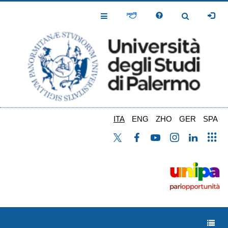
Salta
al
Toggle
Toggle
contenuto
Navigation
Navigation
principale
ITA
ENG
ZHO
GER
SPA