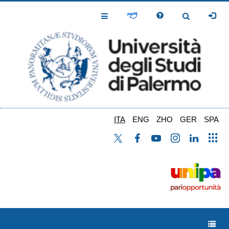
Salta
al
Toggle
Toggle
contenuto
Navigation
Navigation
principale
ITA
ENG
ZHO
GER
SPA