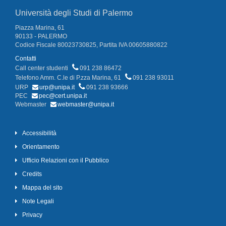
Università degli Studi di Palermo
Piazza Marina, 61
90133 - PALERMO
Codice Fiscale 80023730825, Partita IVA 00605880822
Contatti
Call center studenti
091 238 86472
Telefono Amm. C.le di P.zza Marina, 61
091 238 93011
URP
urp@unipa.it
091 238 93666
PEC
pec@cert.unipa.it
Webmaster
webmaster@unipa.it
Accessibilità
Orientamento
Ufficio Relazioni con il Pubblico
Credits
Mappa del sito
Note Legali
Privacy