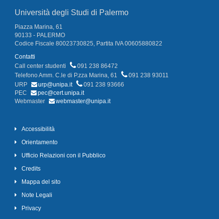
Università degli Studi di Palermo
Piazza Marina, 61
90133 - PALERMO
Codice Fiscale 80023730825, Partita IVA 00605880822
Contatti
Call center studenti
091 238 86472
Telefono Amm. C.le di P.zza Marina, 61
091 238 93011
URP
urp@unipa.it
091 238 93666
PEC
pec@cert.unipa.it
Webmaster
webmaster@unipa.it
Accessibilità
Orientamento
Ufficio Relazioni con il Pubblico
Credits
Mappa del sito
Note Legali
Privacy