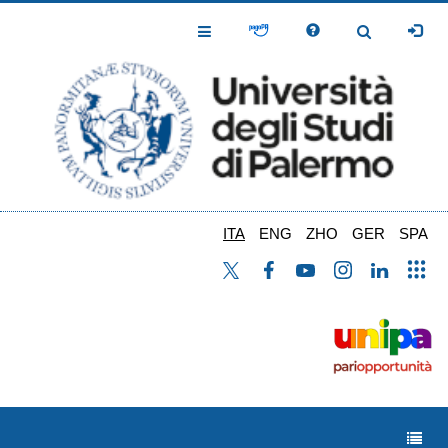
Salta
al
Toggle
Toggle
contenuto
Navigation
Navigation
principale
ITA
ENG
ZHO
GER
SPA