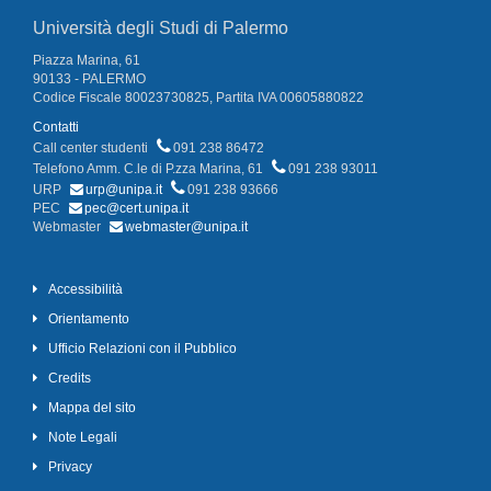
Università degli Studi di Palermo
Piazza Marina, 61
90133 - PALERMO
Codice Fiscale 80023730825, Partita IVA 00605880822
Contatti
Call center studenti
091 238 86472
Telefono Amm. C.le di P.zza Marina, 61
091 238 93011
URP
urp@unipa.it
091 238 93666
PEC
pec@cert.unipa.it
Webmaster
webmaster@unipa.it
Accessibilità
Orientamento
Ufficio Relazioni con il Pubblico
Credits
Mappa del sito
Note Legali
Privacy