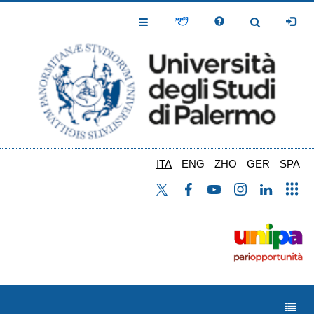
Salta
al
Toggle
Toggle
contenuto
Navigation
Navigation
principale
ITA
ENG
ZHO
GER
SPA