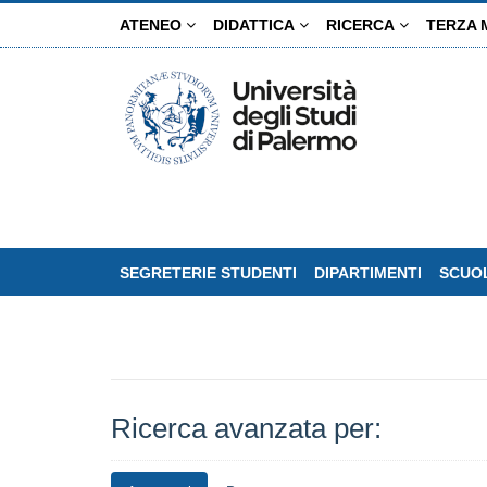
Salta
ATENEO
DIDATTICA
RICERCA
TERZA 
al
contenuto
principale
SEGRETERIE STUDENTI
DIPARTIMENTI
SCUOL
Ricerca avanzata per: