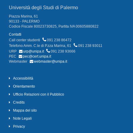
Università degli Studi di Palermo
Piazza Marina, 61
90133 - PALERMO
Codice Fiscale 80023730825, Partita IVA 00605880822
Contatti
Call center studenti
091 238 86472
Telefono Amm. C.le di P.zza Marina, 61
091 238 93011
URP
urp@unipa.it
091 238 93666
PEC
pec@cert.unipa.it
Webmaster
webmaster@unipa.it
Accessibilità
Orientamento
Ufficio Relazioni con il Pubblico
Credits
Mappa del sito
Note Legali
Privacy