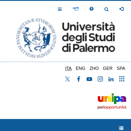
Salta
al
Toggle
Toggle
contenuto
Navigation
Navigation
principale
ITA
ENG
ZHO
GER
SPA