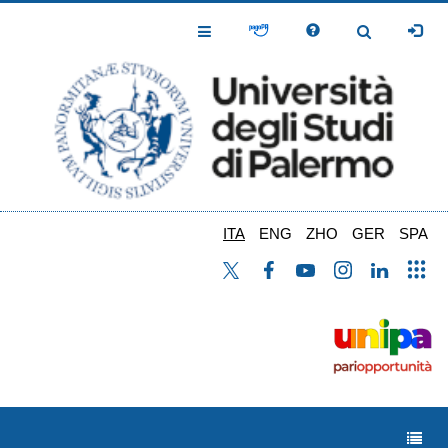
Salta
al
Toggle
Toggle
contenuto
Navigation
Navigation
principale
ITA
ENG
ZHO
GER
SPA