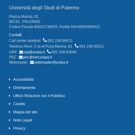
Università degli Studi di Palermo
Piazza Marina, 61
90133 - PALERMO
Codice Fiscale 80023730825, Partita IVA 00605880822
Contatti
Call center studenti
091 238 86472
Telefono Amm. C.le di P.zza Marina, 61
091 238 93011
URP
urp@unipa.it
091 238 93666
PEC
pec@cert.unipa.it
Webmaster
webmaster@unipa.it
Accessibilità
Orientamento
Ufficio Relazioni con il Pubblico
Credits
Mappa del sito
Note Legali
Privacy