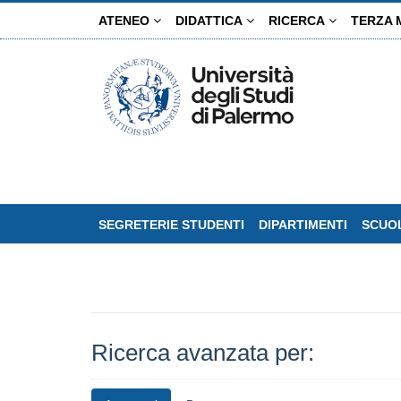
Salta
ATENEO
DIDATTICA
RICERCA
TERZA 
al
contenuto
principale
SEGRETERIE STUDENTI
DIPARTIMENTI
SCUOL
Ricerca avanzata per: