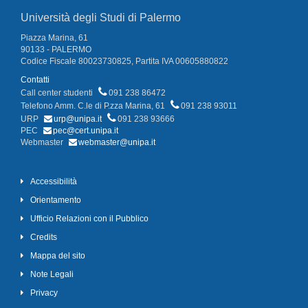
Università degli Studi di Palermo
Piazza Marina, 61
90133 - PALERMO
Codice Fiscale 80023730825, Partita IVA 00605880822
Contatti
Call center studenti
091 238 86472
Telefono Amm. C.le di P.zza Marina, 61
091 238 93011
URP
urp@unipa.it
091 238 93666
PEC
pec@cert.unipa.it
Webmaster
webmaster@unipa.it
Accessibilità
Orientamento
Ufficio Relazioni con il Pubblico
Credits
Mappa del sito
Note Legali
Privacy