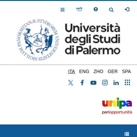
Salta
al
Toggle
Toggle
contenuto
Navigation
Navigation
principale
ITA
ENG
ZHO
GER
SPA